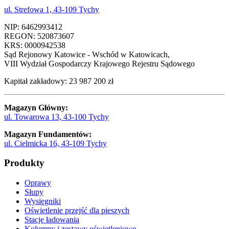
ul. Strefowa 1, 43-109 Tychy
NIP: 6462993412
REGON: 520873607
KRS: 0000942538
Sąd Rejonowy Katowice - Wschód w Katowicach,
VIII Wydział Gospodarczy Krajowego Rejestru Sądowego
Kapitał zakładowy: 23 987 200 zł
Magazyn Główny:
ul. Towarowa 13, 43-100 Tychy
Magazyn Fundamentów:
ul. Cielmicka 16, 43-109 Tychy
Produkty
Oprawy
Słupy
Wysięgniki
Oświetlenie przejść dla pieszych
Stacje ładowania
Kolumny i zestawy oświetleniowe