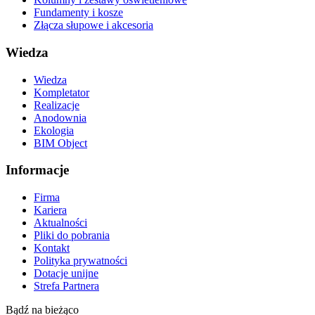
Fundamenty i kosze
Złącza słupowe i akcesoria
Wiedza
Wiedza
Kompletator
Realizacje
Anodownia
Ekologia
BIM Object
Informacje
Firma
Kariera
Aktualności
Pliki do pobrania
Kontakt
Polityka prywatności
Dotacje unijne
Strefa Partnera
Bądź na bieżąco