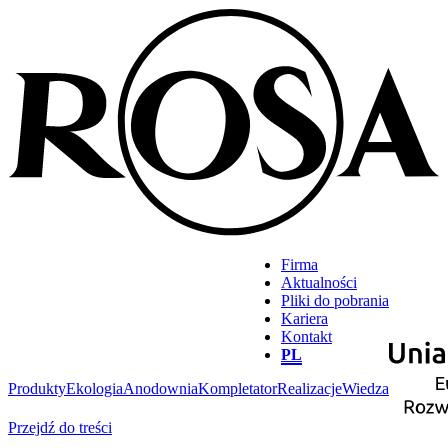
Firma
Aktualności
Pliki do pobrania
Kariera
Kontakt
PL
Produkty
Ekologia
Anodownia
Kompletator
Realizacje
Wiedza
Przejdź do treści